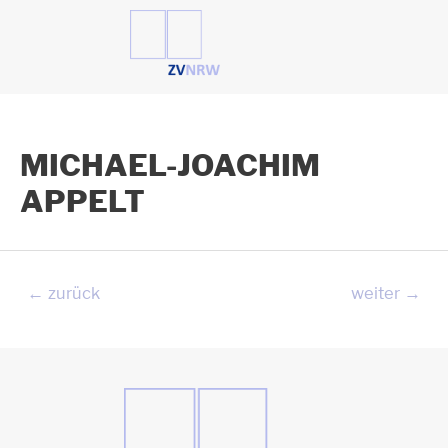
Zum
Inhalt
springen
MICHAEL-JOACHIM
APPELT
Beitragsnavigation
←
zurück
weiter
→