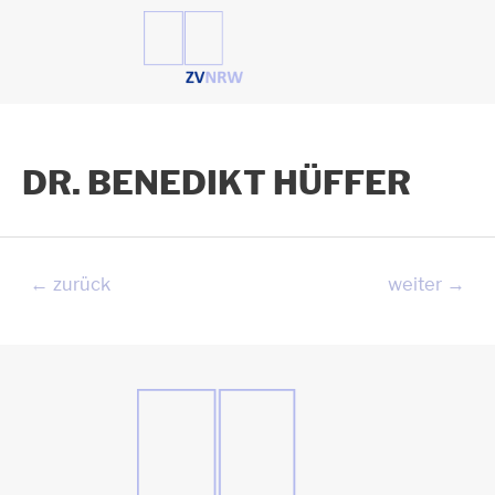
Zum
Inhalt
springen
DR. BENEDIKT HÜFFER
Beitragsnavigation
←
zurück
weiter
→